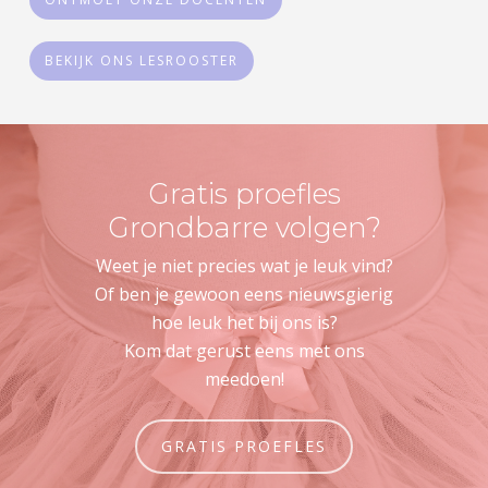
BEKIJK ONS LESROOSTER
Gratis proefles
Grondbarre volgen?
Weet je niet precies wat je leuk vind?
Of ben je gewoon eens nieuwsgierig
hoe leuk het bij ons is?
Kom dat gerust eens met ons
meedoen!
GRATIS PROEFLES